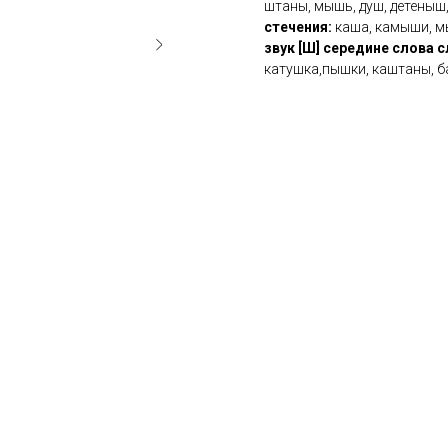
штаны, мышь, душ, детеныш
стечения:
каша, камыши, мы
звук [Ш] середине слова 
катушка,пышки, каштаны, 