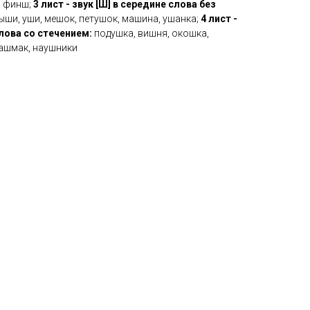
, финш;
3 лист - звук [Ш] в середине слова без
ши, уши, мешок, петушок, машина, ушанка;
4 лист -
слова со стечением:
подушка, вишня, окошка,
башмак, наушники