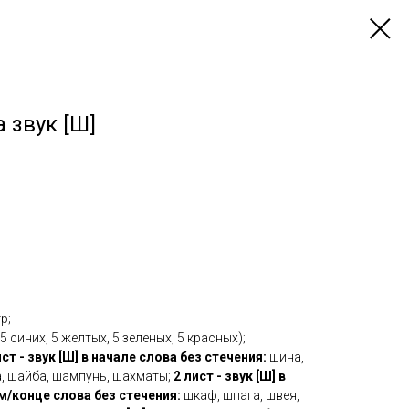
 звук [Ш]
р;
 синих, 5 желтых, 5 зеленых, 5 красных);
ист - звук [Ш] в начале слова без стечения:
шина,
а, шайба, шампунь, шахматы;
2 лист - звук [Ш] в
м/конце слова без стечения:
шкаф, шпага, швея,