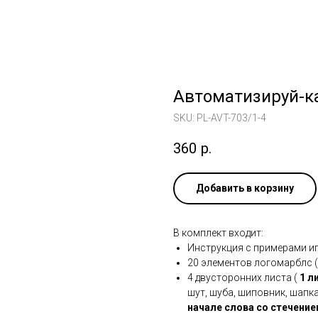
Автоматизируй-ка
SKU:
PL-AVT-703/1-4
360
р.
Добавить в корзину
В комплект входит:
Инструкция с примерами иг
20 элементов логомарблс (5
4 двусторонних листа (
1 л
шут, шуба, шиповник, шапк
начале слова со стечение