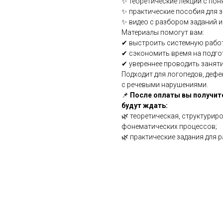
✨ теоретические лекции с по
✨ практические пособия для 
✨ видео с разбором заданий 
Материалы помогут вам:
✔ выстроить системную рабо
✔ сэкономить время на подго
✔ увереннее проводить занят
Подходит для логопедов, дефе
с речевыми нарушениями.
📌
После оплаты вы получите
будут ждать:
🌿 теоретическая, структурир
фонематических процессов;
🌿 практические задания для 