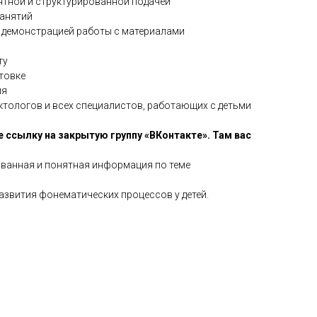
нятной и структурированной подачей
занятий
и демонстрацией работы с материалами
ту
товке
ия
ктологов и всех специалистов, работающих с детьми
 ссылку на закрытую группу «ВКонтакте». Там вас
ованная и понятная информация по теме
развития фонематических процессов у детей.