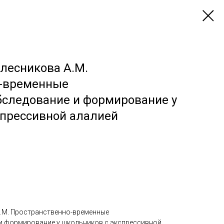
олесникова А.М.
о-временные
бследование и формирование у
спрессивной алалией
А.М. Пространственно-временные
и формирование у школьников с экспрессивной