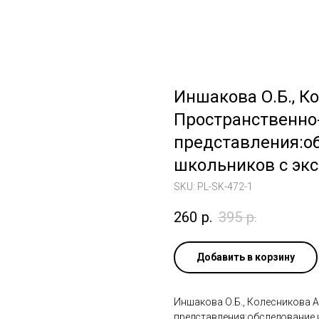
Иншакова О.Б., К
Пространственн
представления:о
школьников с эк
SKU:
PL-SK-472-1
260
р.
395
р.
Добавить в корзину
Иншакова О.Б., Колесникова 
представления:обследование 