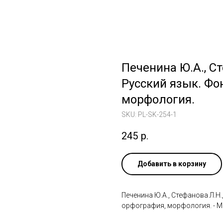
Печенина Ю.А., Ст
Русский язык. Фо
морфология.
SKU:
PL-SK-254-1
245
р.
Добавить в корзину
Печенина Ю.А., Стефанова Л.Н.
орфография, морфология. - М.: