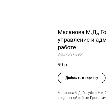
Масанова М.Д., Г
управление и ад
работе
SKU:
PL-SK-620-1
90
р.
Добавить в корзину
Масанова М.Д., Голубева Н.А.
социальной работе. Программа к