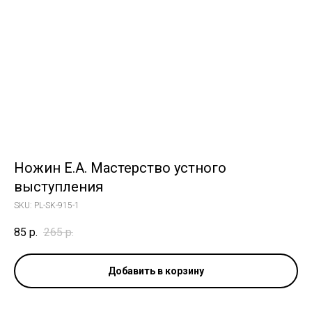
Ножин Е.А. Мастерство устного
выступления
SKU:
PL-SK-915-1
85
р.
265
р.
Добавить в корзину